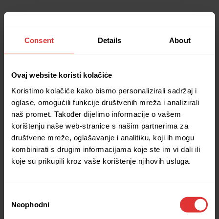
Consent
Details
About
Ovaj website koristi kolačiċe
Koristimo kolačiće kako bismo personalizirali sadržaj i
oglase, omogućili funkcije društvenih mreža i analizirali
naš promet. Također dijelimo informacije o vašem
korištenju naše web-stranice s našim partnerima za
društvene mreže, oglašavanje i analitiku, koji ih mogu
kombinirati s drugim informacijama koje ste im vi dali ili
koje su prikupili kroz vaše korištenje njihovih usluga.
Consent
Neophodni
Selection
Application error: a client-side exception has occurred (see the