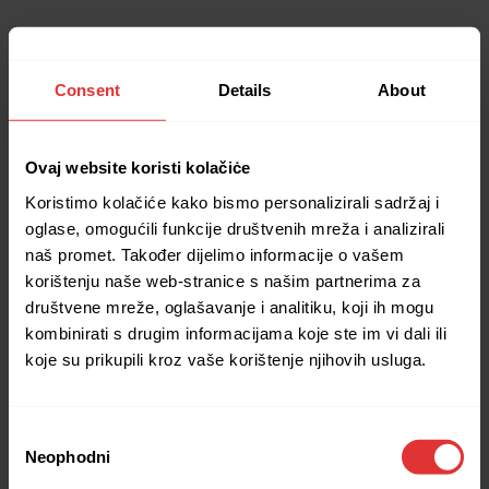
Consent
Details
About
Ovaj website koristi kolačiċe
Koristimo kolačiće kako bismo personalizirali sadržaj i
oglase, omogućili funkcije društvenih mreža i analizirali
naš promet. Također dijelimo informacije o vašem
korištenju naše web-stranice s našim partnerima za
društvene mreže, oglašavanje i analitiku, koji ih mogu
kombinirati s drugim informacijama koje ste im vi dali ili
koje su prikupili kroz vaše korištenje njihovih usluga.
Consent
Neophodni
Selection
Application error: a client-side exception has occurred (see the