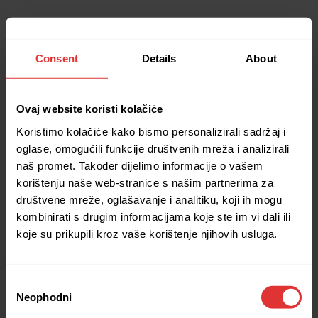
Consent
Details
About
Ovaj website koristi kolačiċe
Koristimo kolačiće kako bismo personalizirali sadržaj i
oglase, omogućili funkcije društvenih mreža i analizirali
naš promet. Također dijelimo informacije o vašem
korištenju naše web-stranice s našim partnerima za
društvene mreže, oglašavanje i analitiku, koji ih mogu
kombinirati s drugim informacijama koje ste im vi dali ili
koje su prikupili kroz vaše korištenje njihovih usluga.
Consent
Neophodni
Selection
Application error: a client-side exception has occurred (see the