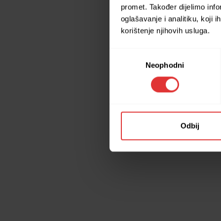
promet. Također dijelimo inf
oglašavanje i analitiku, koji 
korištenje njihovih usluga.
Application erro
Consent
Neophodni
Selection
Odbij