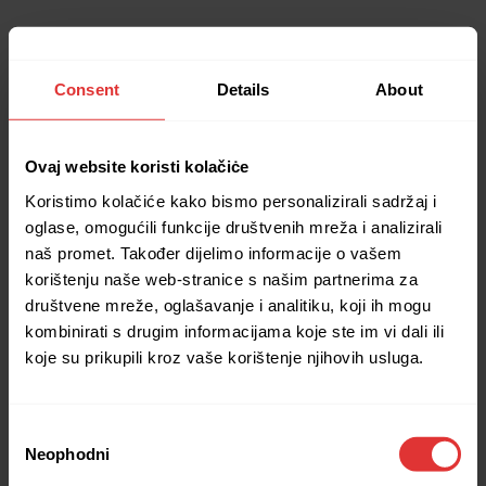
Consent
Details
About
Ovaj website koristi kolačiċe
Koristimo kolačiće kako bismo personalizirali sadržaj i
oglase, omogućili funkcije društvenih mreža i analizirali
naš promet. Također dijelimo informacije o vašem
korištenju naše web-stranice s našim partnerima za
društvene mreže, oglašavanje i analitiku, koji ih mogu
kombinirati s drugim informacijama koje ste im vi dali ili
koje su prikupili kroz vaše korištenje njihovih usluga.
Consent
Neophodni
Selection
Application error: a client-side exception has occurred (see the