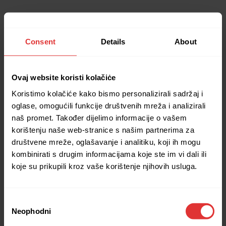
Consent
Details
About
Ovaj website koristi kolačiċe
Koristimo kolačiće kako bismo personalizirali sadržaj i
oglase, omogućili funkcije društvenih mreža i analizirali
naš promet. Također dijelimo informacije o vašem
korištenju naše web-stranice s našim partnerima za
društvene mreže, oglašavanje i analitiku, koji ih mogu
kombinirati s drugim informacijama koje ste im vi dali ili
koje su prikupili kroz vaše korištenje njihovih usluga.
Consent
Neophodni
Selection
Application error: a client-side exception has occurred (see the