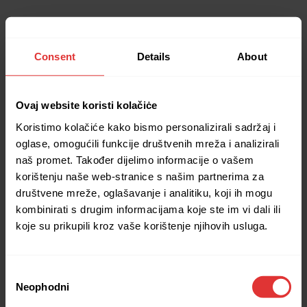
Consent
Details
About
Ovaj website koristi kolačiċe
Koristimo kolačiće kako bismo personalizirali sadržaj i
oglase, omogućili funkcije društvenih mreža i analizirali
naš promet. Također dijelimo informacije o vašem
korištenju naše web-stranice s našim partnerima za
društvene mreže, oglašavanje i analitiku, koji ih mogu
kombinirati s drugim informacijama koje ste im vi dali ili
koje su prikupili kroz vaše korištenje njihovih usluga.
Consent
Neophodni
Selection
Application error: a client-side exception has occurred (see the