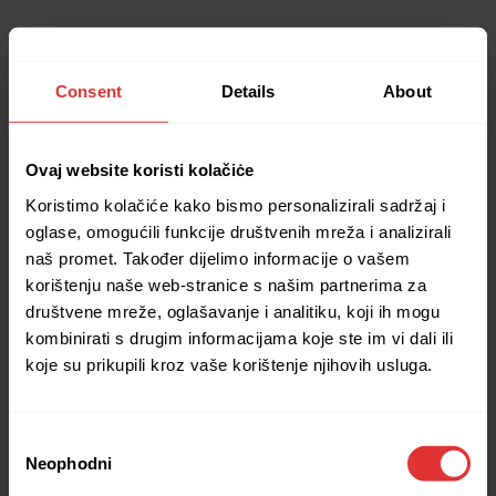
Consent
Details
About
Ovaj website koristi kolačiċe
Koristimo kolačiće kako bismo personalizirali sadržaj i
oglase, omogućili funkcije društvenih mreža i analizirali
naš promet. Također dijelimo informacije o vašem
korištenju naše web-stranice s našim partnerima za
društvene mreže, oglašavanje i analitiku, koji ih mogu
kombinirati s drugim informacijama koje ste im vi dali ili
koje su prikupili kroz vaše korištenje njihovih usluga.
Consent
Neophodni
Selection
Application error: a client-side exception has occurred (see the