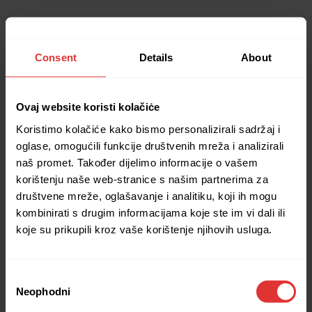
Consent
Details
About
Ovaj website koristi kolačiċe
Koristimo kolačiće kako bismo personalizirali sadržaj i
oglase, omogućili funkcije društvenih mreža i analizirali
naš promet. Također dijelimo informacije o vašem
korištenju naše web-stranice s našim partnerima za
društvene mreže, oglašavanje i analitiku, koji ih mogu
kombinirati s drugim informacijama koje ste im vi dali ili
koje su prikupili kroz vaše korištenje njihovih usluga.
Consent
Neophodni
Selection
Application error: a client-side exception has occurred (see the