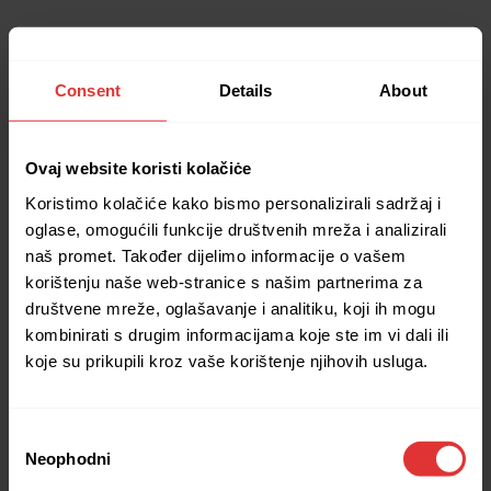
Consent
Details
About
Ovaj website koristi kolačiċe
Koristimo kolačiće kako bismo personalizirali sadržaj i
oglase, omogućili funkcije društvenih mreža i analizirali
naš promet. Također dijelimo informacije o vašem
korištenju naše web-stranice s našim partnerima za
društvene mreže, oglašavanje i analitiku, koji ih mogu
kombinirati s drugim informacijama koje ste im vi dali ili
koje su prikupili kroz vaše korištenje njihovih usluga.
Consent
Neophodni
Selection
Application error: a client-side exception has occurred (see the