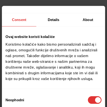
Consent
Details
About
Ovaj website koristi kolačiċe
Koristimo kolačiće kako bismo personalizirali sadržaj i
oglase, omogućili funkcije društvenih mreža i analizirali
naš promet. Također dijelimo informacije o vašem
korištenju naše web-stranice s našim partnerima za
društvene mreže, oglašavanje i analitiku, koji ih mogu
kombinirati s drugim informacijama koje ste im vi dali ili
koje su prikupili kroz vaše korištenje njihovih usluga.
Consent
Neophodni
Selection
Application error: a client-side exception has occurred (see the