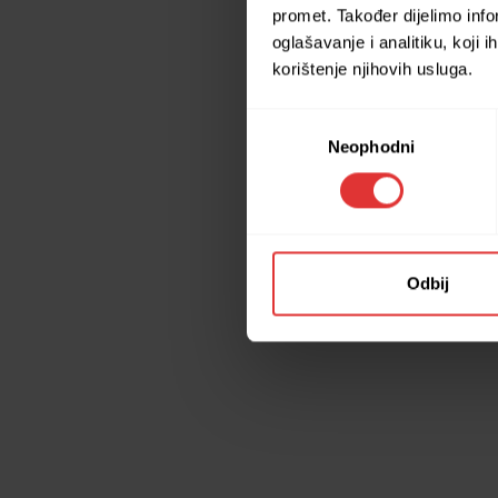
promet. Također dijelimo inf
oglašavanje i analitiku, koji 
korištenje njihovih usluga.
Application erro
Consent
Neophodni
Selection
Odbij