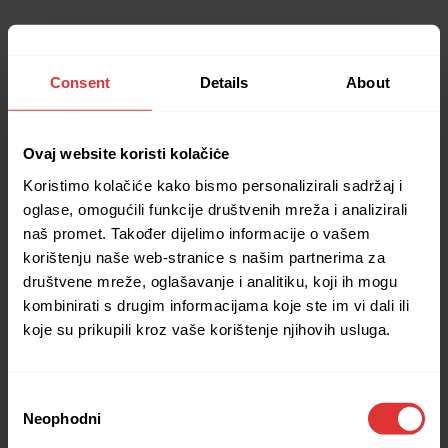
Consent
Details
About
Ovaj website koristi kolačiċe
Koristimo kolačiće kako bismo personalizirali sadržaj i
oglase, omogućili funkcije društvenih mreža i analizirali
naš promet. Također dijelimo informacije o vašem
korištenju naše web-stranice s našim partnerima za
društvene mreže, oglašavanje i analitiku, koji ih mogu
kombinirati s drugim informacijama koje ste im vi dali ili
koje su prikupili kroz vaše korištenje njihovih usluga.
Consent
Neophodni
Selection
Application error: a client-side exception has occurred (see the