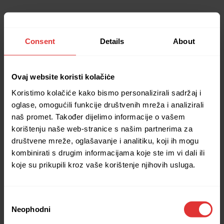
Consent
Details
About
Ovaj website koristi kolačiċe
Koristimo kolačiće kako bismo personalizirali sadržaj i
oglase, omogućili funkcije društvenih mreža i analizirali
naš promet. Također dijelimo informacije o vašem
korištenju naše web-stranice s našim partnerima za
društvene mreže, oglašavanje i analitiku, koji ih mogu
kombinirati s drugim informacijama koje ste im vi dali ili
koje su prikupili kroz vaše korištenje njihovih usluga.
Consent
Neophodni
Selection
Application error: a client-side exception has occurred (see the