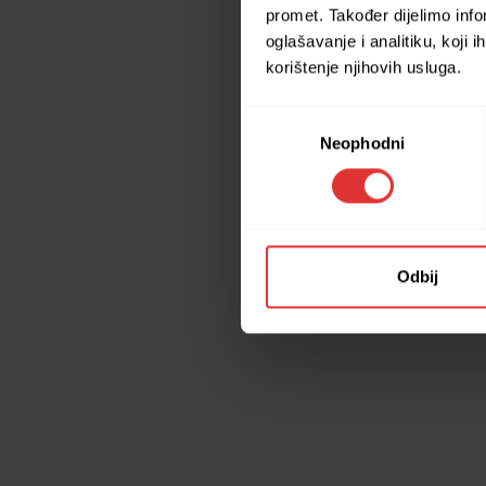
promet. Također dijelimo inf
oglašavanje i analitiku, koji 
korištenje njihovih usluga.
Application erro
Consent
Neophodni
Selection
Odbij